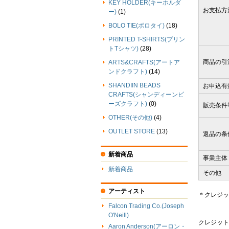
KEY HOLDER(キーホルダ
お支払方
ー)
(1)
BOLO TIE(ボロタイ)
(18)
PRINTED T-SHIRTS(プリン
トTシャツ)
(28)
商品の引
ARTS&CRAFTS(アートア
ンドクラフト)
(14)
SHANDIIN BEADS
お申込有
CRAFTS(シャンディーンビ
ーズクラフト)
(0)
販売条件
OTHER(その他)
(4)
OUTLET STORE
(13)
返品の条
新着商品
事業主体
新着商品
その他
アーティスト
＊クレジッ
Falcon Trading Co.(Joseph
O'Neill)
クレジット
Aaron Anderson(アーロン・