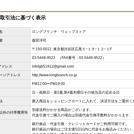
取引法に基づく表示
名
ロングブランチ ウェッブストア
者
森田洋司
〒150-0012 東京都渋谷区広尾５−１９−１２−１F
03-5449-9522 （FAX番号：03-5449-9522）
アドレス
infolgb51912@gmail.com
ージアドレス
http://www.longbranch-co.jp
PM12:00〜PM19:00
日・祝祭日・第2週,第4週木曜日その他当店の定める日
法
購入商品をショッピングカートに入れて、決済方法をご選択く
別途送料がかかる商品がございます。
以外の付帯費用等
代金引換でご購入の場合は別途代金引換手数料がかかります。
銀行振込・代金引換・クレジットカードがご利用可能です。
銀行振込の場合はご注文後5日以内に代金をお振込みください