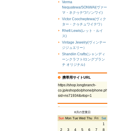
Verma
Nequatewa/SONWAI(ヴァー
マ・ネクヮテワ/ソンワイ)
Victor Coochwytewa(ヴィク
ター・クゥチュワイテワ）
Rhett Lewis(レット・ルイ
ス)
Vintage Jewelry(ヴィンテー
ジジュエリー）
Shandiin Crafts(シャンディ
ーンクラフト/ロングブラン
チ オリジナル)
携帯用サイトURL
https://shop.longbranch-
co.jp/eshopdo/phone/phone.php?
sid=ns71934&vtop=1
8月の営業日
Sun
Mon
Tue
Wed
Thu
Fri
Sat
1
2
3
4
5
6
7
8