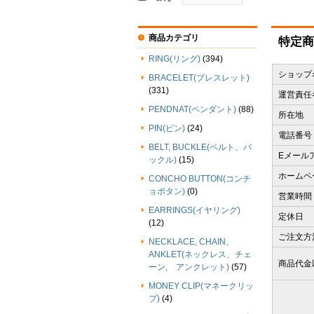
商品カテゴリ
特定商
RING(リング)
(394)
ショップ
BRACELET(ブレスレット)
(331)
運営責任
PENDNAT(ペンダント)
(88)
所在地
PIN(ピン)
(24)
電話番号
BELT, BUCKLE(ベルト、バ
Eメール
ックル)
(15)
ホームペ
CONCHO BUTTON(コンチ
ョボタン)
(0)
営業時間
EARRINGS(イヤリング)
定休日
(12)
ご注文方
NECKLACE, CHAIN、
ANKLET(ネックレス、チェ
商品代金
ーン, アンクレット)
(57)
MONEY CLIP(マネークリッ
プ)
(4)