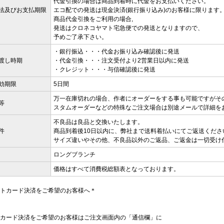
代金引換の場合は商品到着時に代金をお支払いください。
法及びお支払期限
エコ配での発送は現金決済(銀行振り込み)のお客様に限ります
商品代金引換をご利用の場合,
発送はクロネコヤマト宅急便での発送となりますので、
予めご了承下さい。
・銀行振込・・・代金お振り込み確認後に発送
渡し時期
・代金引換・・・注文受付より2営業日以内に発送
・クレジット・・・与信確認後に発送
効期限
5日間
万一在庫切れの場合、作者にオーダーをする事も可能ですがそ
等
スタムオーダーなどの特殊なご注文場合は別途メールで詳細を
不良品は良品と交換いたします。
件
商品到着後10日以内に、弊社まで送料着払いにてご返送くださ
サイズ違いやその他、不良品以外のご返品、ご返金は一切受け
ロングブランチ
価格はすべて消費税総額表となっております。
トカード決済をご希望のお客様へ＊
カード決済をご希望のお客様はご注文画面内の「通信欄」に