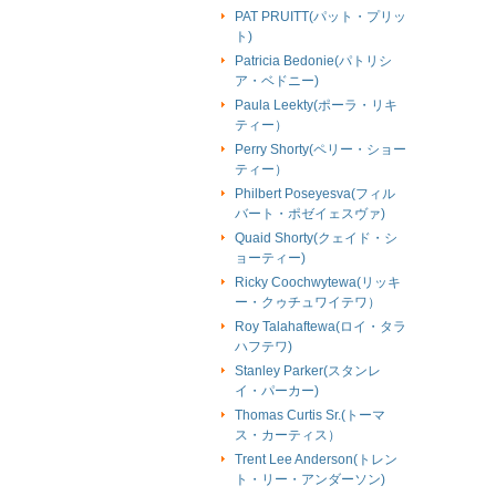
PAT PRUITT(パット・プリッ
ト)
Patricia Bedonie(パトリシ
ア・ベドニー)
Paula Leekty(ポーラ・リキ
ティー）
Perry Shorty(ペリー・ショー
ティー）
Philbert Poseyesva(フィル
バート・ポゼイェスヴァ)
Quaid Shorty(クェイド・シ
ョーティー)
Ricky Coochwytewa(リッキ
ー・クゥチュワイテワ）
Roy Talahaftewa(ロイ・タラ
ハフテワ)
Stanley Parker(スタンレ
イ・パーカー)
Thomas Curtis Sr.(トーマ
ス・カーティス）
Trent Lee Anderson(トレン
ト・リー・アンダーソン)