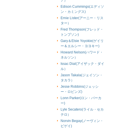
ア）
Edison Cummings(エディソ
ン・カミングス)
Ernie Lister(アーニー・リス
ター）
Fred Thompson(フレッド・
トンプソン)
Gary＆Elsie Yoyokie(ゲイリ
ー＆エルシー・ヨヨキー)
Howard Nelson(ハワード・
ネルソン）
Issac Dial(アイザック・ダイ
ル）
Jason Takala(ジェイソン・
タカラ）
Jesse Robbins(ジェッシ
ー・ロビンズ)
Lonn Parker(ロン・パーカ
ー)
Lyle Secatero(ライル・セカ
テロ）
Norvin Begay(ノーヴィン・
ビゲイ)