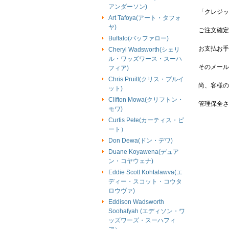
アンダーソン)
「クレジッ
Art Tafoya(アート・タフォ
ヤ)
ご注文確定
Buffalo(バッファロー)
お支払お手
Cheryl Wadsworth(シェリ
ル・ワッズワース・スーハ
そのメール
フィア)
Chris Pruitt(クリス・プルイ
尚、客様の
ット)
Clifton Mowa(クリフトン・
管理保全さ
モワ)
Curtis Pete(カーティス・ピ
ート）
Don Dewa(ドン・デワ)
Duane Koyawena(デュア
ン・コヤウェナ)
Eddie Scott Kohtalawva(エ
ディー・スコット・コウタ
ロウヴァ)
Eddison Wadsworth
Soohafyah (エディソン・ワ
ッズワーズ・スーハフィ