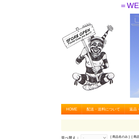
＝WE
HOME
配送・送料について
返品
[ 商品名のみ ] [ 商
並べ替え：