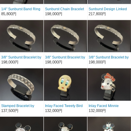
1/4" Sunburst Band Ring
Sunburst Chain Bracelet
Sunburst Design Linked
by Patricia Bedonie/リン
by Patricia Bedonie/サイ
Bracelet by Patricia
85,800円
198,000円
217,800円
グサイズ16号
ズM
Bedonie/サイズS
3/8" Sunburst Bracelet by
3/8" Sunburst Bracelet by
3/8" Sunburst Bracelet by
Patricia Bedonie/サイズM
Patricia Bedonie/サイズM
Patricia Bedonie/サイズM
198,000円
198,000円
198,000円
Stamped Bracelet by
Inlay Faced Tweety Bird
Inlay Faced Minnie
Edison Sandy Smith/サイ
Adjustable Ring by Don
Mouse Adjustable Ring
137,500円
132,000円
132,000円
ズS
Dewa / リングサイズ9
by Don Dewa / リングサ
号〜
イズ9号〜