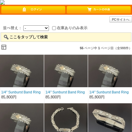
PCサイトへ
並べ替え：
在庫ありのみ表示
ここをタップして検索
55
ページ中
1
ページ目（全988件）
1/4" Sunburst Band Ring
1/4" Sunburst Band Ring
1/4" Sunburst Band Ring
by Patricia Bedonie/リン
by Patricia Bedonie/リン
by Patricia Bedonie/リン
85,800円
85,800円
85,800円
グサイズ22号
グサイズ19号
グサイズ19号