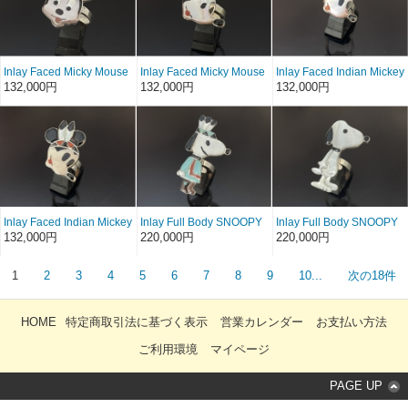
Inlay Faced Micky Mouse
Inlay Faced Micky Mouse
Inlay Faced Indian Mickey
Adjustable Ring by Don
Adjustable Ring by Don
Mouse Adjustable Ring
132,000円
132,000円
132,000円
Dewa / リングサイズ9
Dewa / リングサイズ9
by Don Dewa / リングサ
号〜
号〜
イズ10号〜
Inlay Faced Indian Mickey
Inlay Full Body SNOOPY
Inlay Full Body SNOOPY
Mouse Adjustable Ring
Adjustable Ring by Don
Adjustable Ring by Don
132,000円
220,000円
220,000円
by Don Dewa / リングサ
Dewa / リングサイズ9
Dewa / リングサイズ9
イズ10号〜
号〜
号〜
1
2
3
4
5
6
7
8
9
10...
次の18件
HOME
特定商取引法に基づく表示
営業カレンダー
お支払い方法
ご利用環境
マイページ
PAGE UP