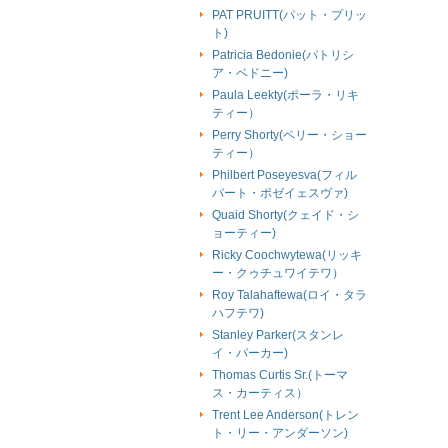
PAT PRUITT(パット・プリッ
ト)
Patricia Bedonie(パトリシ
ア・ベドニー)
Paula Leekty(ポーラ・リキ
ティー）
Perry Shorty(ペリー・ショー
ティー）
Philbert Poseyesva(フィル
バート・ポゼイェスヴァ)
Quaid Shorty(クェイド・シ
ョーティー)
Ricky Coochwytewa(リッキ
ー・クゥチュワイテワ）
Roy Talahaftewa(ロイ・タラ
ハフテワ)
Stanley Parker(スタンレ
イ・パーカー)
Thomas Curtis Sr.(トーマ
ス・カーティス）
Trent Lee Anderson(トレン
ト・リー・アンダーソン)