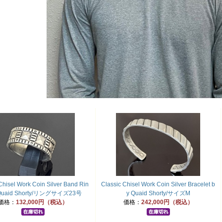
Chisel Work Coin Silver Band Rin
Classic Chisel Work Coin Silver Bracelet b
 Quaid Shorty/リングサイズ23号
y Quaid Shorty/サイズM
価格：
132,000円（税込）
価格：
242,000円（税込）