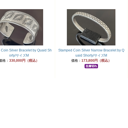
Coin Silver Bracelet by Quaid Sh
Stamped Coin Silver Narrow Bracelet by Q
orty/サイズM
uaid Shorty/サイズM
価格：
330,000円（税込）
価格：
173,800円（税込）