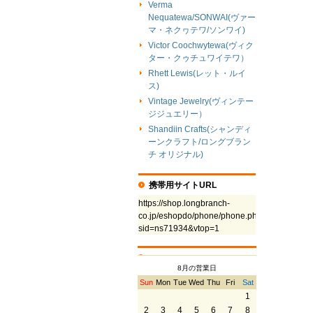
Verma
Nequatewa/SONWAI(ヴァー
マ・ネクヮテワ/ソンワイ)
Victor Coochwytewa(ヴィク
ター・クゥチュワイテワ）
Rhett Lewis(レット・ルイ
ス)
Vintage Jewelry(ヴィンテー
ジジュエリー）
Shandiin Crafts(シャンディ
ーンクラフト/ロングブラン
チ オリジナル)
携帯用サイトURL
https://shop.longbranch-
co.jp/eshopdo/phone/phone.php?
sid=ns71934&vtop=1
8月の営業日
Sun
Mon
Tue
Wed
Thu
Fri
Sat
1
2
3
4
5
6
7
8