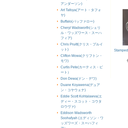
アンダーソン)
Art Tafoya(アート・タフォ
ヤ)
Buffalo(バッファロー)
Cheryl Wadsworth(シェリ
ル・ワッズワース・スーハ
フィア)
Chris Pruitt(クリス・プルイ
ット)
Stamped 
Clifton Mowa(クリフトン・
モワ)
Curtis Pete(カーティス・ピ
ート）
Don Dewa(ドン・デワ)
Duane Koyawena(デュア
ン・コヤウェナ)
Eddie Scott Kohtalawva(エ
ディー・スコット・コウタ
ロウヴァ)
Eddison Wadsworth
Soohafyah (エディソン・ワ
ッズワーズ・スーハフィ