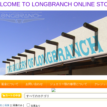
LCOME TO LONGBRANCH ONLINE ST
・返金について
お問い合わせ
ジュエリー類の修理について
クレジッ
名と画像
] [ 画像のみ ]
在庫あり