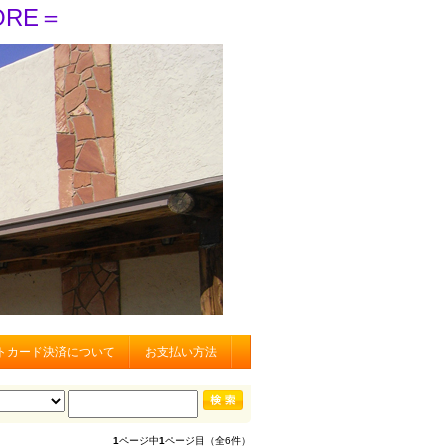
ORE＝
トカード決済について
お支払い方法
1
ページ中
1
ページ目（全6件）