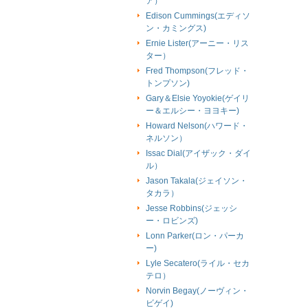
ア）
Edison Cummings(エディソ
ン・カミングス)
Ernie Lister(アーニー・リス
ター）
Fred Thompson(フレッド・
トンプソン)
Gary＆Elsie Yoyokie(ゲイリ
ー＆エルシー・ヨヨキー)
Howard Nelson(ハワード・
ネルソン）
Issac Dial(アイザック・ダイ
ル）
Jason Takala(ジェイソン・
タカラ）
Jesse Robbins(ジェッシ
ー・ロビンズ)
Lonn Parker(ロン・パーカ
ー)
Lyle Secatero(ライル・セカ
テロ）
Norvin Begay(ノーヴィン・
ビゲイ)