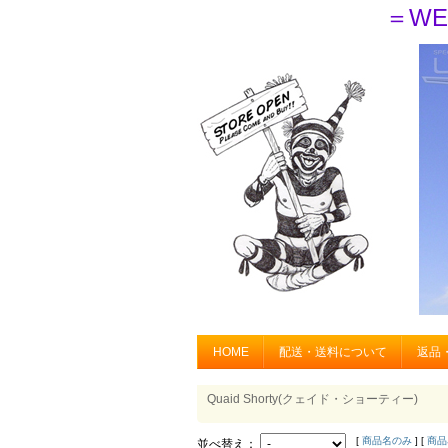
＝WE
HOME
配送・送料について
返品
Quaid Shorty(クェイド・ショーティー)
[
商品名のみ
] [
商品
並べ替え：