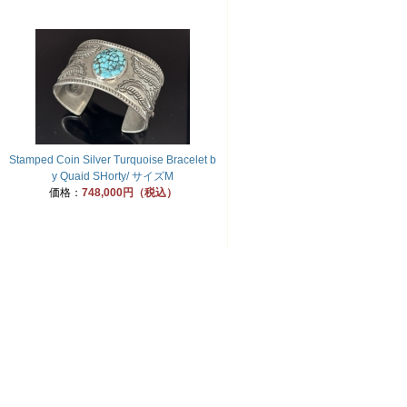
Stamped Coin Silver Turquoise Bracelet b
y Quaid SHorty/ サイズM
価格：
748,000円（税込）